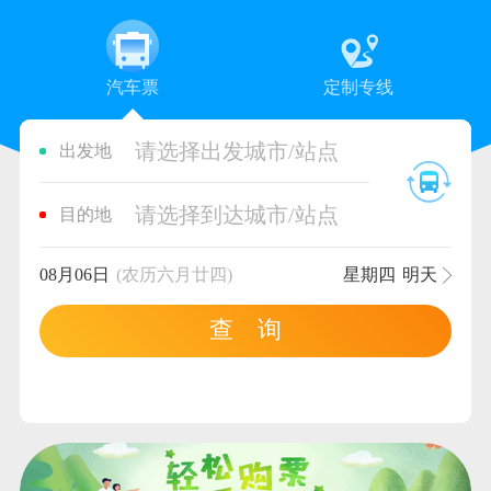
汽车票
定制专线
请选择出发城市/站点
出发地
请选择到达城市/站点
目的地
08月06日
(农历六月廿四)
星期四
明天
查 询