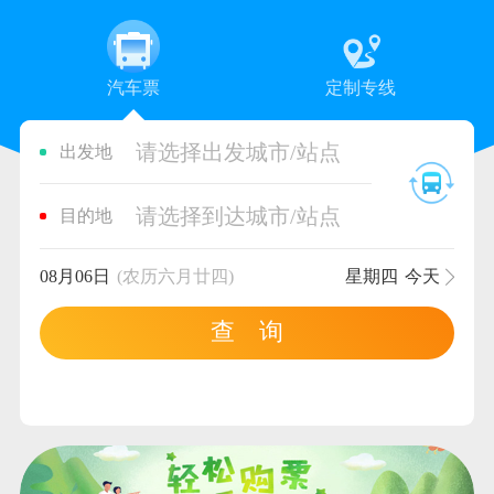
汽车票
定制专线
请选择出发城市/站点
出发地
请选择到达城市/站点
目的地
08月06日
(农历六月廿四)
星期四
今天
查 询