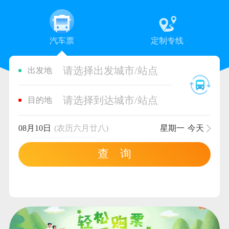
汽车票
定制专线
请选择出发城市/站点
出发地
请选择到达城市/站点
目的地
08月10日
(农历六月廿八)
星期一
今天
查 询