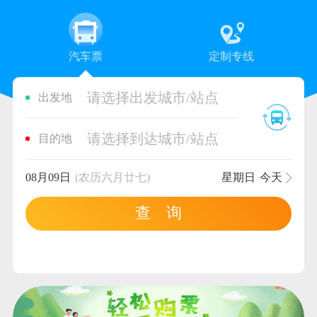
汽车票
定制专线
请选择出发城市/站点
出发地
请选择到达城市/站点
目的地
08月09日
(农历六月廿七)
星期日
今天
查 询