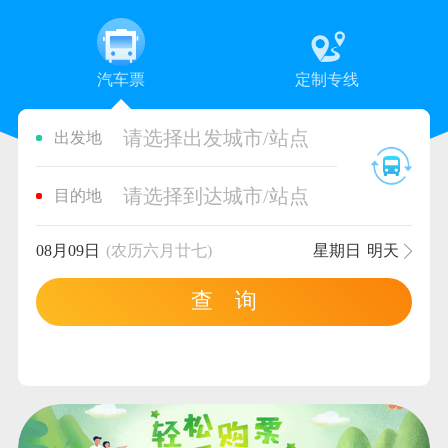
汽车票
定制专线
请选择出发城市/站点
出发地
请选择到达城市/站点
目的地
08月09日
(农历六月廿七)
星期日
明天
查 询