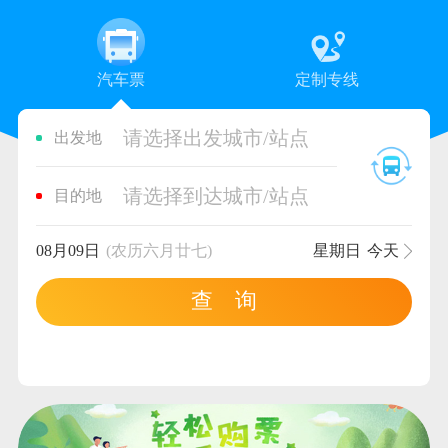
汽车票
定制专线
请选择出发城市/站点
出发地
请选择到达城市/站点
目的地
08月09日
(农历六月廿七)
星期日
今天
查 询