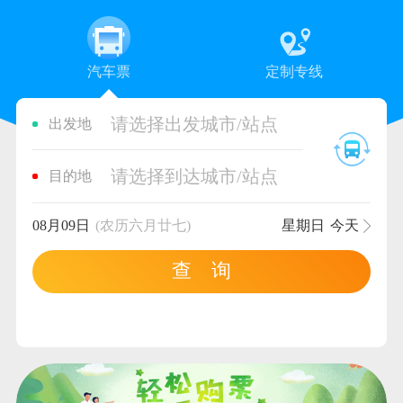
汽车票
定制专线
请选择出发城市/站点
出发地
请选择到达城市/站点
目的地
08月09日
(农历六月廿七)
星期日
今天
查 询