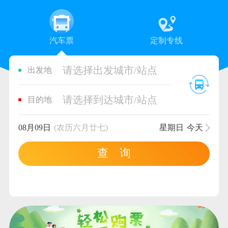
汽车票
定制专线
请选择出发城市/站点
出发地
请选择到达城市/站点
目的地
08月09日
(农历六月廿七)
星期日
今天
查 询