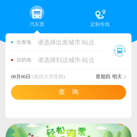
汽车票
定制专线
请选择出发城市/站点
出发地
请选择到达城市/站点
目的地
08月06日
(农历六月廿四)
星期四
明天
查 询