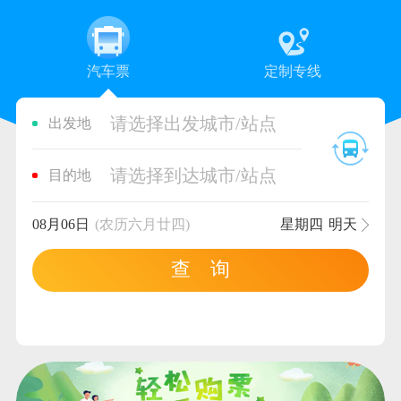
汽车票
定制专线
请选择出发城市/站点
出发地
请选择到达城市/站点
目的地
08月06日
(农历六月廿四)
星期四
明天
查 询