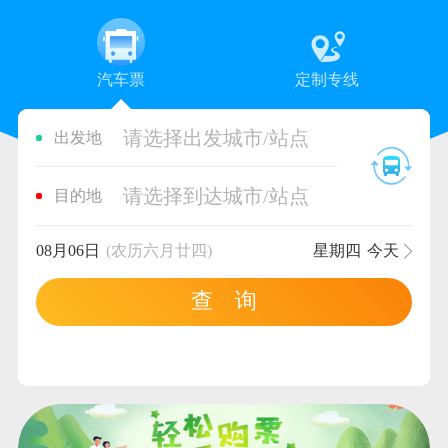
汽车票
定制专线
请选择出发城市/站点
出发地
请选择到达城市/站点
目的地
08月06日
(农历六月廿四)
星期四
今天
查 询