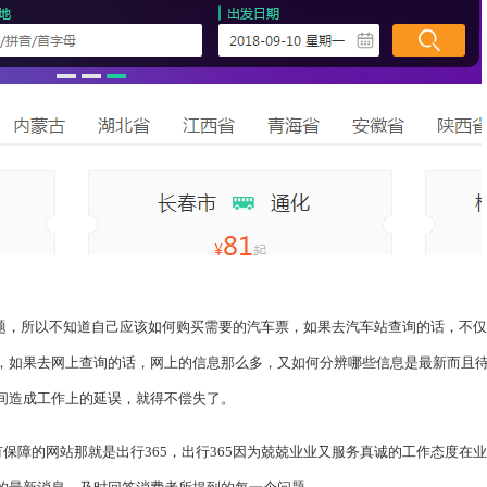
，所以不知道自己应该如何购买需要的汽车票，如果去汽车站查询的话，不仅
，如果去网上查询的话，网上的信息那么多，又如何分辨哪些信息是最新而且
间造成工作上的延误，就得不偿失了。
障的网站那就是出行365，出行365因为兢兢业业又服务真诚的工作态度在