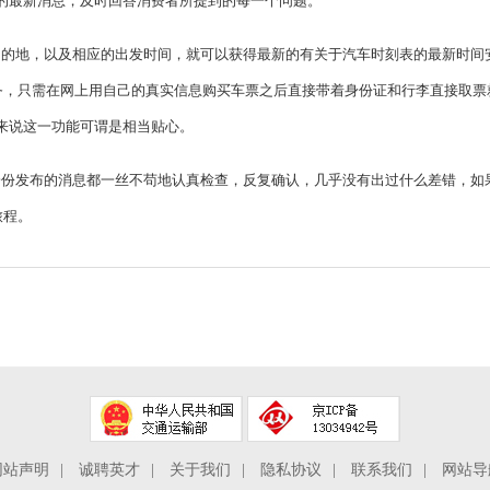
的最新消息，及时回答消费者所提到的每一个问题。
目的地，以及相应的出发时间，就可以获得最新的有关于汽车时刻表的最新时间
服务，只需在网上用自己的真实信息购买车票之后直接带着身份证和行李直接取票
来说这一功能可谓是相当贴心。
一份发布的消息都一丝不苟地认真检查，反复确认，几乎没有出过什么差错，如
旅程。
网站声明
|
诚聘英才
|
关于我们
|
隐私协议
|
联系我们
|
网站导