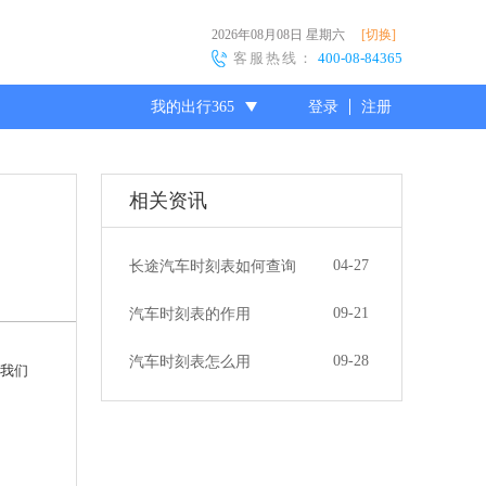
2026年08月08日
星期六
[切换]
客服热线：
400-08-84365
我的出行365
登录
注册
尊敬的会员
相关资讯
04-27
长途汽车时刻表如何查询
09-21
汽车时刻表的作用
09-28
汽车时刻表怎么用
我们