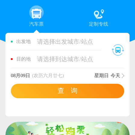
汽车票
定制专线
请选择出发城市/站点
出发地
请选择到达城市/站点
目的地
08月09日
(农历六月廿七)
星期日
今天
查 询