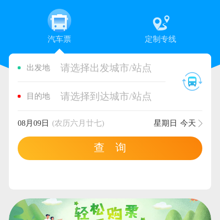
汽车票
定制专线
请选择出发城市/站点
出发地
请选择到达城市/站点
目的地
08月09日
(农历六月廿七)
星期日
今天
查 询