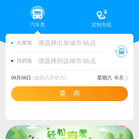
汽车票
定制专线
请选择出发城市/站点
出发地
请选择到达城市/站点
目的地
08月08日
(农历六月廿六)
星期六
今天
查 询