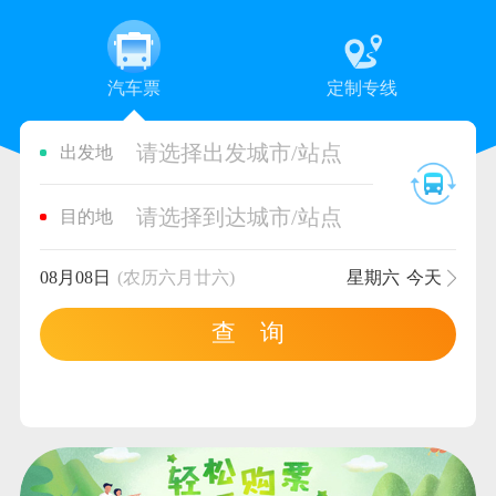
汽车票
定制专线
请选择出发城市/站点
出发地
请选择到达城市/站点
目的地
08月08日
(农历六月廿六)
星期六
今天
查 询