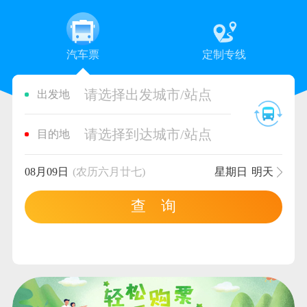
汽车票
定制专线
请选择出发城市/站点
出发地
请选择到达城市/站点
目的地
08月09日
(农历六月廿七)
星期日
明天
查 询