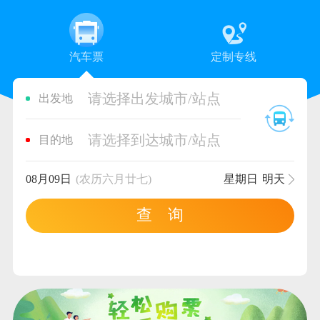
汽车票
定制专线
请选择出发城市/站点
出发地
请选择到达城市/站点
目的地
08月09日
(农历六月廿七)
星期日
明天
查 询