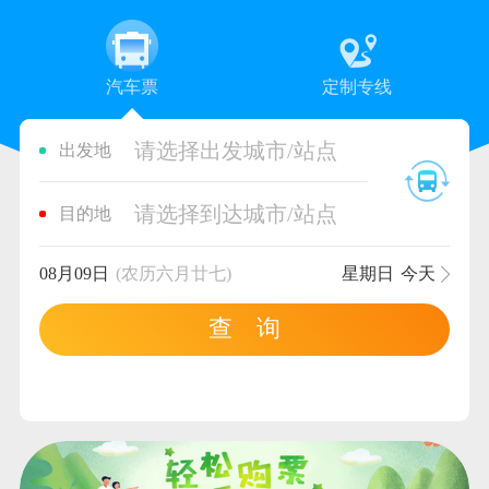
汽车票
定制专线
请选择出发城市/站点
出发地
请选择到达城市/站点
目的地
08月09日
(农历六月廿七)
星期日
今天
查 询