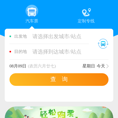
汽车票
定制专线
请选择出发城市/站点
出发地
请选择到达城市/站点
目的地
08月09日
(农历六月廿七)
星期日
今天
查 询