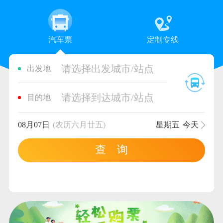
汽车票
定制专线
请选择出发城市/站点
出发地
请选择到达城市/站点
目的地
08月07日
(农历六月廿五)
星期五
今天
查 询