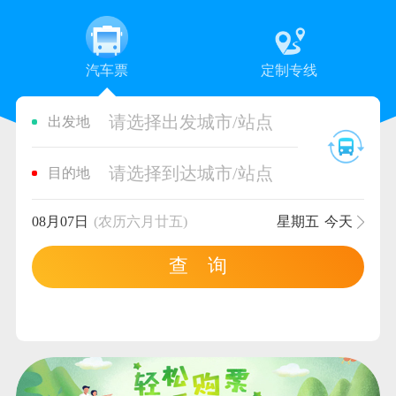
汽车票
定制专线
请选择出发城市/站点
出发地
请选择到达城市/站点
目的地
08月07日
(农历六月廿五)
星期五
今天
查 询