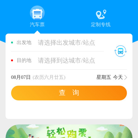
汽车票
定制专线
请选择出发城市/站点
出发地
请选择到达城市/站点
目的地
08月07日
(农历六月廿五)
星期五
今天
查 询