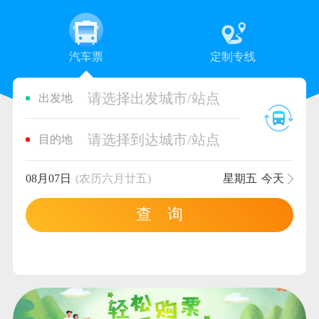
汽车票
定制专线
请选择出发城市/站点
出发地
请选择到达城市/站点
目的地
08月07日
(农历六月廿五)
星期五
今天
查 询