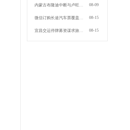
08-09
内蒙古布隆迪中断与卢旺达的公共交通
08-15
微信订购长途汽车票覆盖全国274个城市
08-15
宜昌交运停牌募资谋求旅游转型