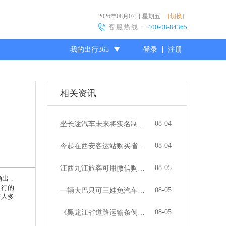
2026年08月07日
星期五
[切换]
客服热线：
400-08-84365
我的出行365
登录
注册
尊敬的会员
相关资讯
08-04
坐长途汽车未来将实名制购票
08-04
今起在西安客运站购买省际汽车票 需要出示身份证
08-05
江西九江旅客可用微信购买汽车票 乘车更方式便捷
涌出，
出行的
08-05
一辆大巴只可三娃免汽车票，市民质疑规定是否合理
在人多
08-05
《黑龙江省道路运输条例》10月1日起施行