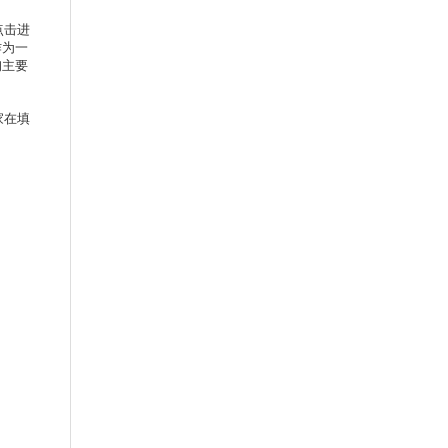
点击进
作为一
询主要
家在填