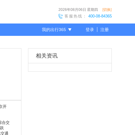
2026年08月06日
星期四
[切换]
客服热线：
400-08-84365
我的出行365
登录
注册
尊敬的会员
相关资讯
京开
综合交
大跃
成交通