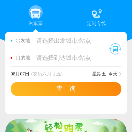
汽车票
定制专线
请选择出发城市/站点
出发地
请选择到达城市/站点
目的地
08月07日
(农历六月廿五)
星期五
今天
查 询