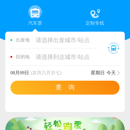
汽车票
定制专线
请选择出发城市/站点
出发地
请选择到达城市/站点
目的地
08月09日
(农历六月廿七)
星期日
今天
查 询