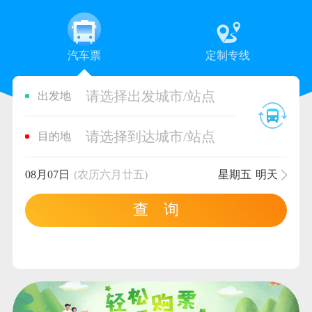
汽车票
定制专线
请选择出发城市/站点
出发地
请选择到达城市/站点
目的地
08月07日
(农历六月廿五)
星期五
明天
查 询