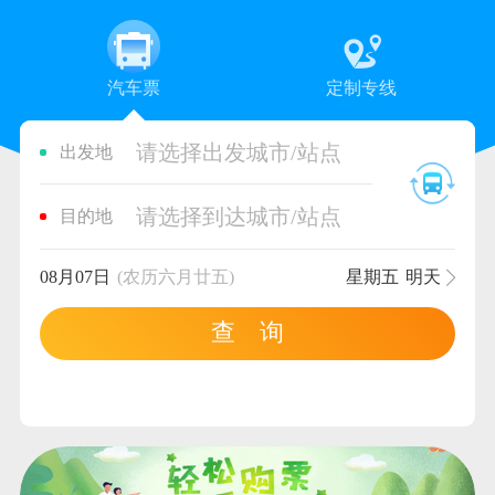
汽车票
定制专线
请选择出发城市/站点
出发地
请选择到达城市/站点
目的地
08月07日
(农历六月廿五)
星期五
明天
查 询