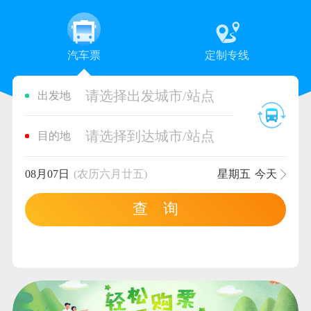
汽车票
定制专线
请选择出发城市/站点
出发地
请选择到达城市/站点
目的地
08月07日
(农历六月廿五)
星期五
今天
查 询