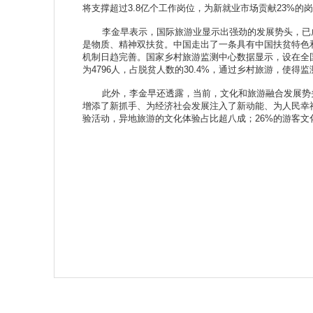
将支撑超过3.8亿个工作岗位，为新就业市场贡献23%的
李金早表示，国际旅游业显示出强劲的发展势头，已成
是物质、精神双扶贫。中国走出了一条具有中国扶贫特色
机制日趋完善。国家乡村旅游监测中心数据显示，设在全国
为4796人，占脱贫人数的30.4%，通过乡村旅游，使得监
此外，李金早还透露，当前，文化和旅游融合发展势头
增添了新抓手、为经济社会发展注入了新动能、为人民幸
验活动，异地旅游的文化体验占比超八成；26%的游客文