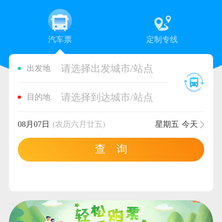
汽车票
定制专线
请选择出发城市/站点
出发地
请选择到达城市/站点
目的地
08月07日
(农历六月廿五)
星期五
今天
查 询