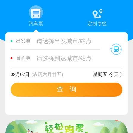
汽车票
定制专线
请选择出发城市/站点
出发地
请选择到达城市/站点
目的地
08月07日
(农历六月廿五)
星期五
今天
查 询