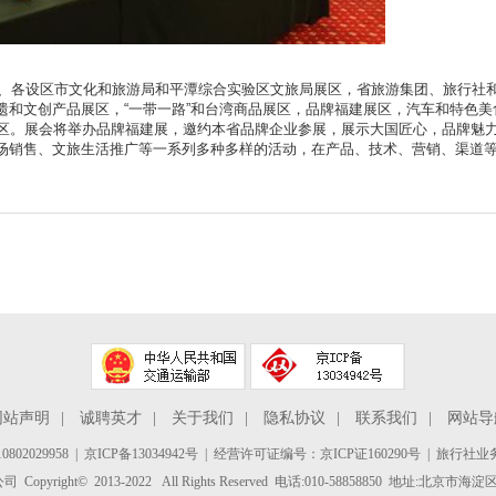
、各设区市文化和旅游局和平潭综合实验区文旅局展区，省旅游集团、旅行社
遗和文创产品展区，“一带一路”和台湾商品展区，品牌福建展区，汽车和特色美
展区。展会将举办品牌福建展，邀约本省品牌企业参展，展示大国匠心，品牌魅
场销售、文旅生活推广等一系列多种多样的活动，在产品、技术、营销、渠道
网站声明
|
诚聘英才
|
关于我们
|
隐私协议
|
联系我们
|
网站导
802029958
|
京ICP备13034942号
| 经营许可证编号：京ICP证160290号 | 旅行社业务
yright© 2013-2022 All Rights Reserved 电话:010-58858850 地址:北