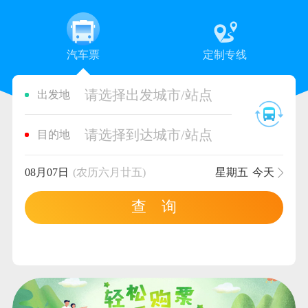
汽车票
定制专线
请选择出发城市/站点
出发地
请选择到达城市/站点
目的地
08月07日
(农历六月廿五)
星期五
今天
查 询