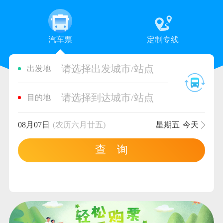
汽车票
定制专线
请选择出发城市/站点
出发地
请选择到达城市/站点
目的地
08月07日
(农历六月廿五)
星期五
今天
查 询