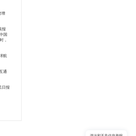
健增
。
该报
中国
小时，
球航
互通
民日报
违法和不良信息举报