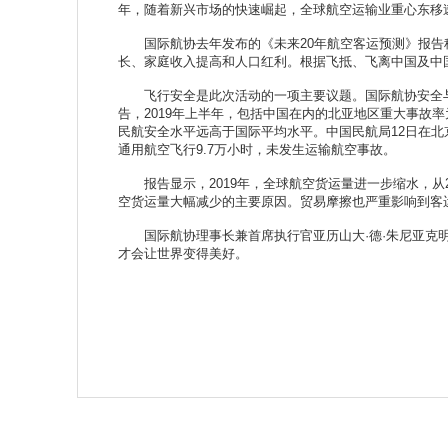
年，随着新兴市场的快速崛起，全球航空运输业重心东移
国际航协去年发布的《未来20年航空客运预测》报告称
长、家庭收入提高和人口红利。根据飞抵、飞离中国及中国
飞行安全是此次活动的一项主要议题。国际航协安全与
告，2019年上半年，包括中国在内的北亚地区重大事故
民航安全水平远高于国际平均水平。中国民航局12日在北
通用航空飞行9.7万小时，未发生运输航空事故。
报告显示，2019年，全球航空货运量进一步缩水，从20
空货运量大幅减少的主要原因。贸易摩擦也严重影响到客
国际航协理事长兼首席执行官亚历山大·德·朱尼亚克明
才会让世界变得美好。