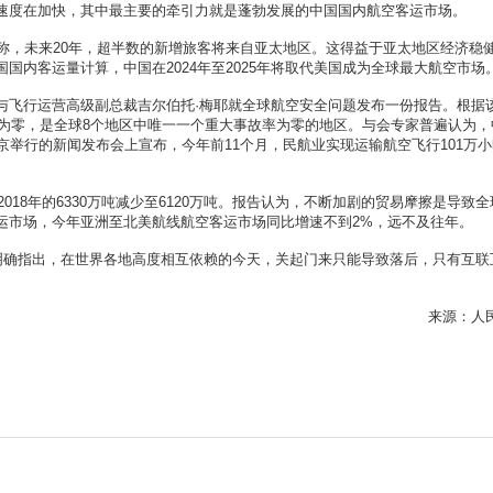
速度在加快，其中最主要的牵引力就是蓬勃发展的中国国内航空客运市场。
，未来20年，超半数的新增旅客将来自亚太地区。这得益于亚太地区经济稳
国内客运量计算，中国在2024年至2025年将取代美国成为全球最大航空市场
飞行运营高级副总裁吉尔伯托·梅耶就全球航空安全问题发布一份报告。根据
率为零，是全球8个地区中唯一一个重大事故率为零的地区。与会专家普遍认为，
京举行的新闻发布会上宣布，今年前11个月，民航业实现运输航空飞行101万
18年的6330万吨减少至6120万吨。报告认为，不断加剧的贸易摩擦是导致全
运市场，今年亚洲至北美航线航空客运市场同比增速不到2%，远不及往年。
确指出，在世界各地高度相互依赖的今天，关起门来只能导致落后，只有互联
来源：人