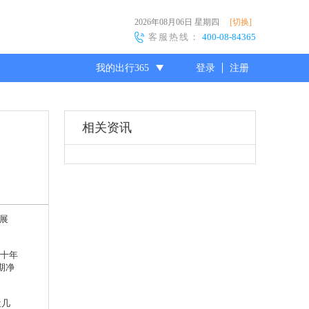
2026年08月06日
星期四
[切换]
客服热线：
400-08-84365
我的出行365
登录
注册
尊敬的会员
相关资讯
展
第十年
期净
近几