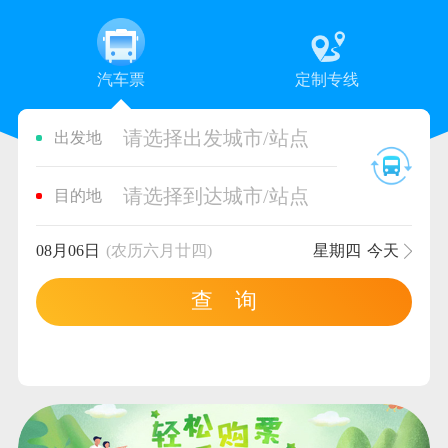
汽车票
定制专线
请选择出发城市/站点
出发地
请选择到达城市/站点
目的地
08月06日
(农历六月廿四)
星期四
今天
查 询