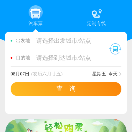
汽车票
定制专线
请选择出发城市/站点
出发地
请选择到达城市/站点
目的地
08月07日
(农历六月廿五)
星期五
今天
查 询