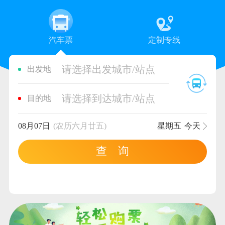
汽车票
定制专线
请选择出发城市/站点
出发地
请选择到达城市/站点
目的地
08月07日
(农历六月廿五)
星期五
今天
查 询