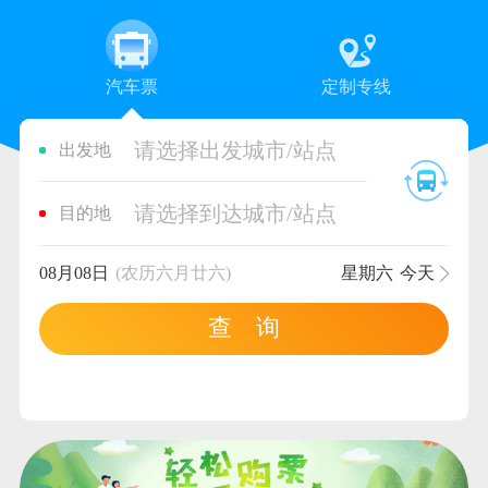
汽车票
定制专线
请选择出发城市/站点
出发地
请选择到达城市/站点
目的地
08月08日
(农历六月廿六)
星期六
今天
查 询