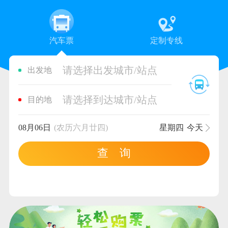
汽车票
定制专线
请选择出发城市/站点
出发地
请选择到达城市/站点
目的地
08月06日
(农历六月廿四)
星期四
今天
查 询