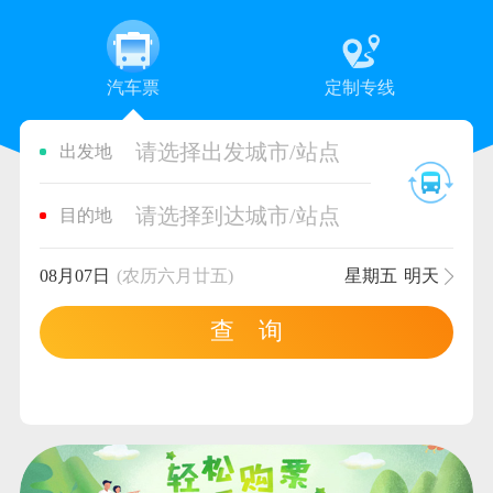
汽车票
定制专线
请选择出发城市/站点
出发地
请选择到达城市/站点
目的地
08月07日
(农历六月廿五)
星期五
明天
查 询