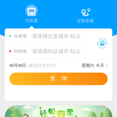
汽车票
定制专线
请选择出发城市/站点
出发地
请选择到达城市/站点
目的地
08月08日
(农历六月廿六)
星期六
今天
查 询