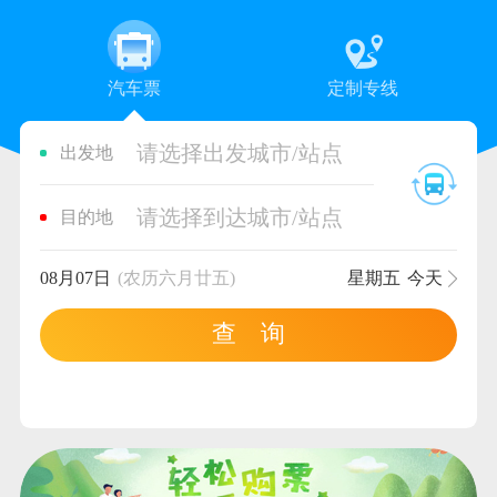
汽车票
定制专线
请选择出发城市/站点
出发地
请选择到达城市/站点
目的地
08月07日
(农历六月廿五)
星期五
今天
查 询