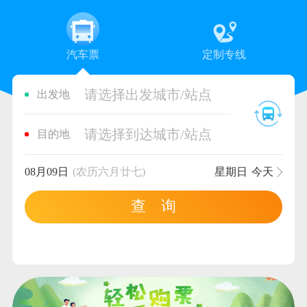
汽车票
定制专线
请选择出发城市/站点
出发地
请选择到达城市/站点
目的地
08月09日
(农历六月廿七)
星期日
今天
查 询