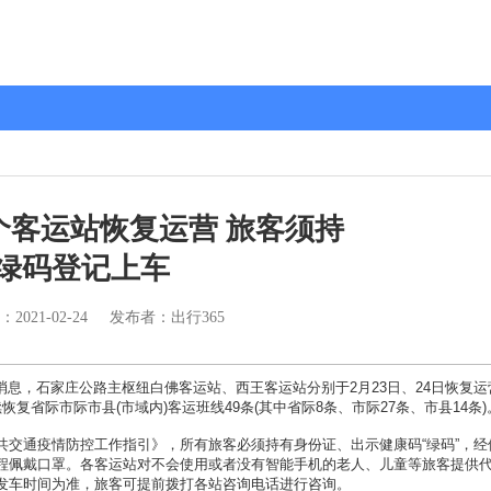
个客运站恢复运营 旅客须持
绿码登记上车
：
2021-02-24
发布者：出行365
息，石家庄公路主枢纽白佛客运站、西王客运站分别于2月23日、24日恢复运
省际市际市县(市域内)客运班线49条(其中省际8条、市际27条、市县14条)
通疫情防控工作指引》，所有旅客必须持有身份证、出示健康码“绿码”，经
程佩戴口罩。各客运站对不会使用或者没有智能手机的老人、儿童等旅客提供
发车时间为准，旅客可提前拨打各站咨询电话进行咨询。