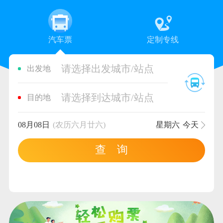
汽车票
定制专线
请选择出发城市/站点
出发地
请选择到达城市/站点
目的地
08月08日
(农历六月廿六)
星期六
今天
查 询