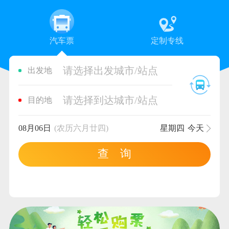
汽车票
定制专线
请选择出发城市/站点
出发地
请选择到达城市/站点
目的地
08月06日
(农历六月廿四)
星期四
今天
查 询